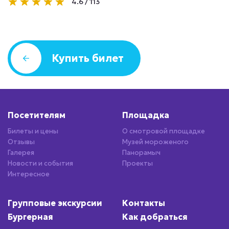
4.6
/
113
Купить билет
Посетителям
Площадка
Билеты и цены
О смотровой площадке
Отзывы
Музей мороженого
Галерея
Панорамыч
Новости и события
Проекты
Интересное
Групповые экскурсии
Контакты
Бургерная
Как добраться