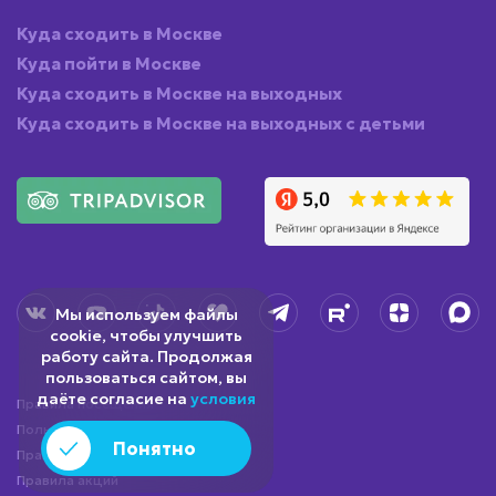
Куда сходить в Москве
Куда пойти в Москве
Куда сходить в Москве на выходных
Куда сходить в Москве на выходных с детьми
Мы используем файлы
cookie, чтобы улучшить
работу сайта. Продолжая
пользоваться сайтом, вы
даёте согласие на
условия
Правила посещения
Пользовательское соглашение
Понятно
Правила посещения бургерной
Правила акций