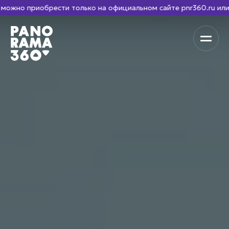
иобрести только на официальном сайте pnr360.ru или в кассе