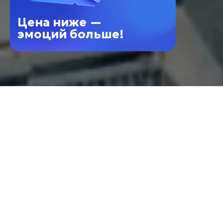
Цена ниже —
эмоций больше!
PANORAMA360 — это