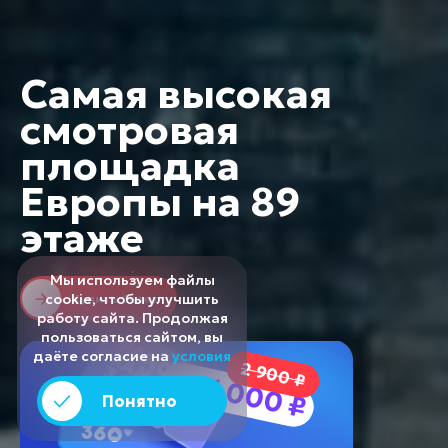
Самая высокая
смотровая
площадка
Европы на 89
этаже
Мы используем файлы
cookie, чтобы улучшить
Купить билет
работу сайта. Продолжая
пользоваться сайтом, вы
даёте согласие на
условия
2 900 ₽
от 1 000 ₽
Понятно