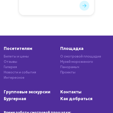
Посетителям
Площадка
Билеты и цены
О смотровой площадке
Отзывы
Музей мороженого
Галерея
Панорамыч
Новости и события
Проекты
Интересное
Групповые экскурсии
Контакты
Бургерная
Как добраться
Время работы смотровой площадки: