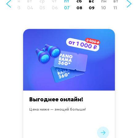
вс
пн
вт
ср
чт
пт
сб
вс
пн
вт
ср
02
03
04
05
06
07
08
09
10
11
12
Выгоднее онлайн!
Цена ниже — эмоций больше!