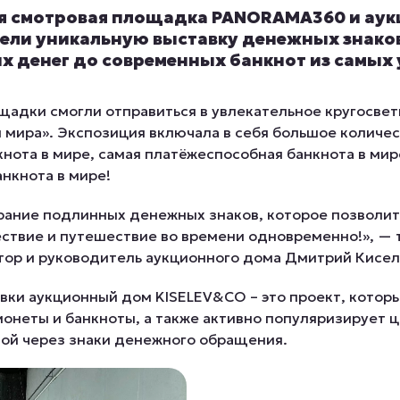
бря смотровая площадка PANORAMA360 и ау
ели уникальную выставку денежных знаков
 денег до современных банкнот из самых
щадки смогли отправиться в увлекательное кругосве
и мира». Экспозиция включала в себя большое количес
кнота в мире, самая платёжеспособная банкнота в мир
анкнота в мире!
рание подлинных денежных знаков, которое позволи
ствие и путешествие во времени одновременно!», — 
тор и руководитель аукционного дома Дмитрий Кисел
вки аукционный дом KISELEV&CO – это проект, котор
онеты и банкноты, а также активно популяризирует ц
ой через знаки денежного обращения.