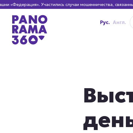
едерация». Участились случаи мошенничества, связанные с о
Рус.
Англ.
Выст
день