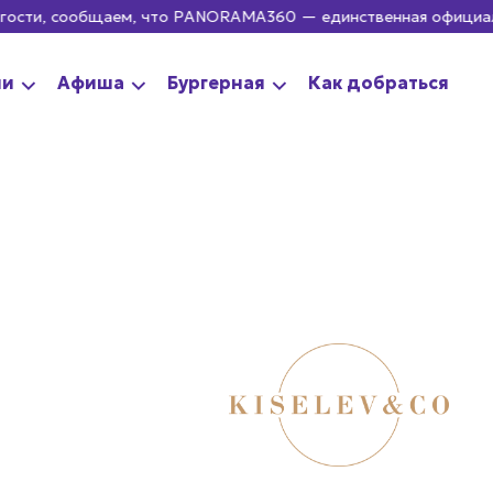
, сообщаем, что PANORAMA360 — единственная официальная см
ии
Афиша
Бургерная
Как добраться