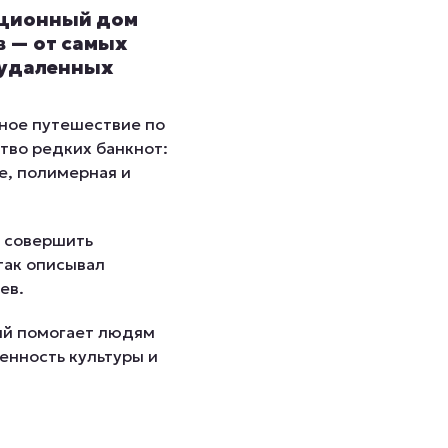
кционный дом
 — от самых
 удаленных
тное путешествие по
тво редких банкнот:
е, полимерная и
т совершить
так описывал
ев.
ый помогает людям
енность культуры и