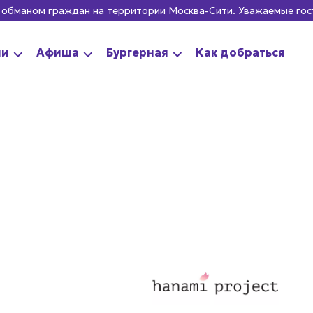
ом граждан на территории Москва-Сити. Уважаемые гости, соо
ии
Афиша
Бургерная
Как добраться