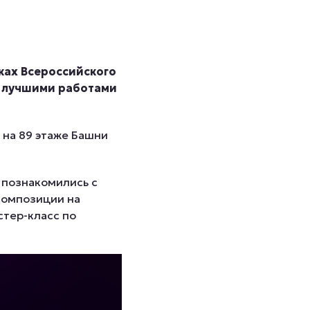
ках Всероссийского
я лучшими работами
на 89 этаже Башни
 познакомились с
композиции на
стер-класс по