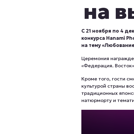
на в
С 21 ноября по 4 д
конкурса Hanami Ph
на тему «Любование
Церемония награжден
«Федерация. Восток»
Кроме того, гости с
культурой страны во
традиционных японск
натюрморту и темат