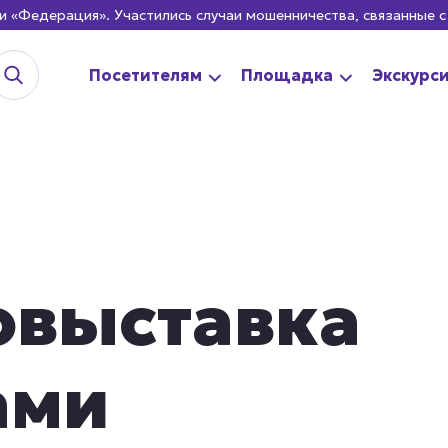
ация». Участились случаи мошенничества, связанные с обман
Посетителям
Площадка
Экскурс
овыставка
ами