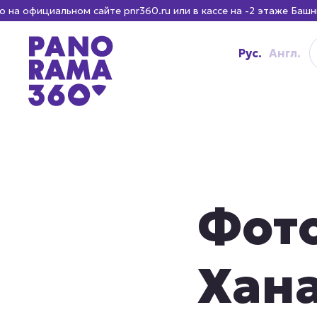
ьном сайте pnr360.ru или в кассе на -2 этаже Башни «Федер
Рус.
Англ.
Фот
Хан