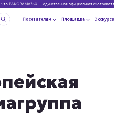
о PANORAMA360 — единственная официальная смотровая площад
Посетителям
Площадка
Экскурс
опейская
иагруппа