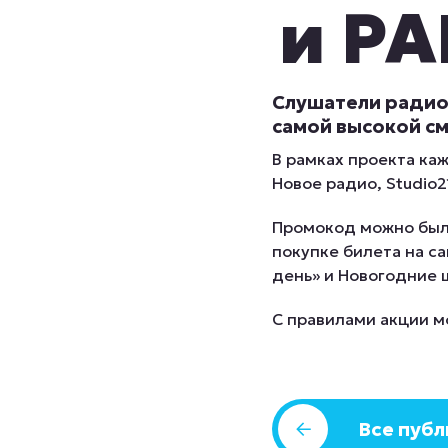
и P
Слушатели радио
самой высокой с
В рамках проекта ка
Новое радио, Studio
Промокод можно был
покупке билета на с
день» и Новогодние 
С правилами акции 
Все пуб