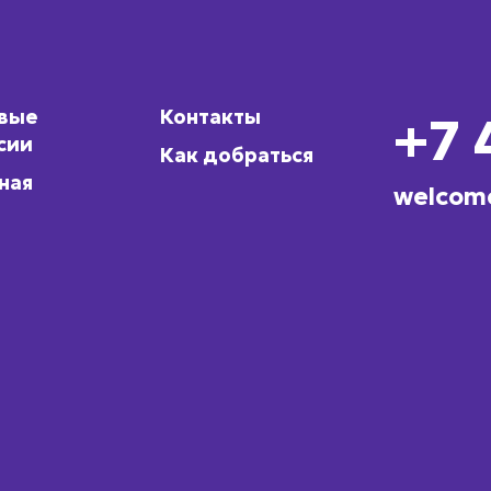
овые
Контакты
+7 
сии
Как добраться
ная
welcom