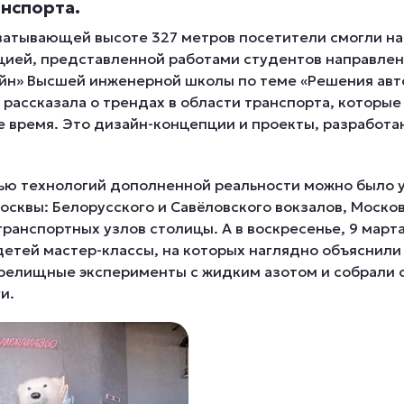
анспорта.
ахватывающей высоте 327 метров посетители смогли н
ией, представленной работами студентов направлен
н» Высшей инженерной школы по теме «Решения ав
 рассказала о трендах в области транспорта, которы
 время. Это дизайн-концепции и проекты, разработа
щью технологий дополненной реальности можно было 
осквы: Белорусского и Савёловского вокзалов, Моско
транспортных узлов столицы. А в воскресенье, 9 март
детей мастер-классы, на которых наглядно объяснил
зрелищные эксперименты с жидким азотом и собрали
и.