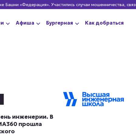
ни «Федерация». Участились случаи мошенничества, связанные
ии
Афиша
Бургерная
Как добраться
и
ень инженерии. В
AMA360 прошла
ского