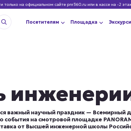
а официальном сайте pnr360.ru или в кассе на -2 этаже Баш
Посетителям
Площадка
Экскурс
ь инженери
тся важный научный праздник — Всемирный д
ого события на смотровой площадке PANOR
ставка от Высшей инженерной школы Россий