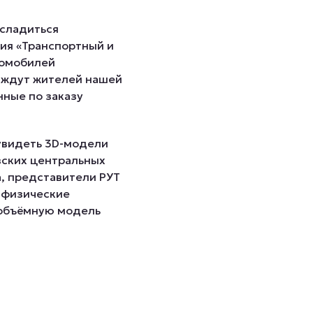
асладиться
ия «Транспортный и
томобилей
е ждут жителей нашей
нные по заказу
увидеть 3D-модели
вских центральных
а, представители РУТ
и физические
 объёмную модель