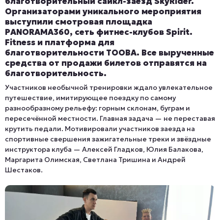
благотворительный сайкл-заезд SkyRider.
Организаторами уникального мероприятия
выступили смотровая площадка
PANORAMA360, сеть фитнес-клубов Spirit.
Fitness и платформа для
благотворительности TOOBA. Все вырученные
средства от продажи билетов отправятся на
благотворительность.
Участников необычной тренировки ждало увлекательное
путешествие, имитирующее поездку по самому
разнообразному рельефу: горным склонам, буграм и
пересечённой местности. Главная задача — не переставая
крутить педали. Мотивировали участников заезда на
спортивные свершения зажигательные треки и звёздные
инструктора клуба — Алексей Гладков, Юлия Балакова,
Маргарита Олимская, Светлана Тришина и Андрей
Шестаков.