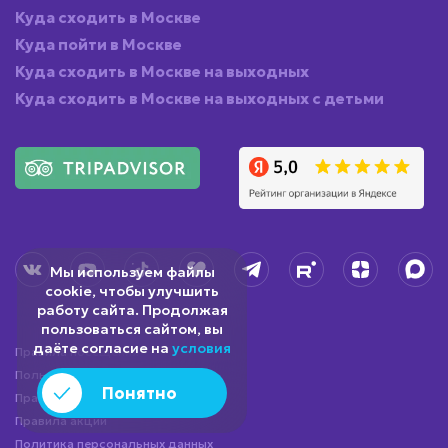
Куда сходить в Москве
Куда пойти в Москве
Куда сходить в Москве на выходных
Куда сходить в Москве на выходных с детьми
Мы используем файлы
cookie, чтобы улучшить
работу сайта. Продолжая
пользоваться сайтом, вы
даёте согласие на
условия
Правила посещения
Пользовательское соглашение
Понятно
Правила посещения бургерной
Правила акций
Политика персональных данных