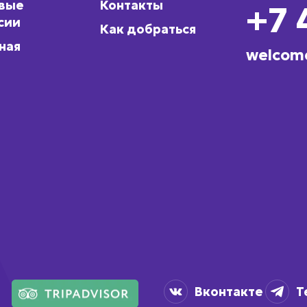
овые
Контакты
+7 
сии
Как добраться
ная
welcom
Вконтакте
T