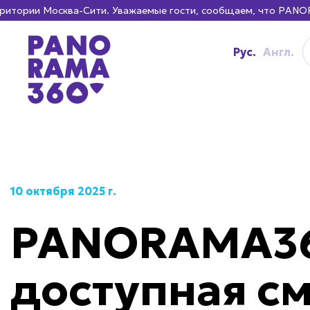
осква-Сити. Уважаемые гости, сообщаем, что PANORAMA360 — е
Рус.
Англ.
10 октября 2025 г.
PANORAMA3
доступная с