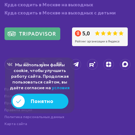
Куда сходить в Москве на выходных
Куда сходить в Москве на выходных с детьми
Мы используем файлы
cookie, чтобы улучшить
работу сайта. Продолжая
пользоваться сайтом, вы
даёте согласие на
условия
Правила посещения
Пользовательское соглашение
Понятно
Правила посещения бургерной
Правила акций
Политика персональных данных
Карта сайта